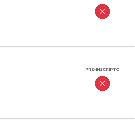
close
PRE-INSCRIPTO
close