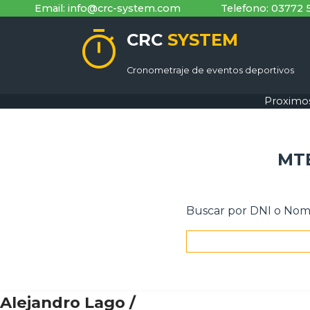
Email: info@crc-system.com
Telefono: 03772 
timer
CRC
SYSTEM
Cronometraje de eventos deportivos
Proximo
MTB
Buscar por DNI o No
Alejandro Lago /