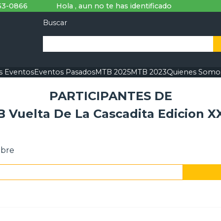
53-0866
Hola , aun no te has identificado
Buscar
s Eventos
Eventos Pasados
MTB 2025
MTB 2023
Quienes Somo
PARTICIPANTES DE
 Vuelta De La Cascadita Edicion XX
mbre