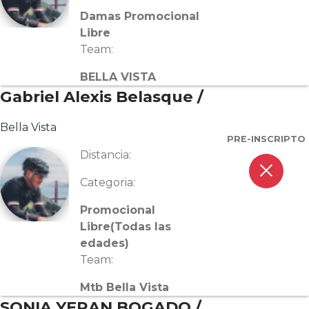
Damas Promocional
Libre
Team:
BELLA VISTA
Gabriel Alexis Belasque /
Bella Vista
PRE-INSCRIPTO
Distancia:
close
Categoria:
Promocional
Libre(Todas las
edades)
Team:
Mtb Bella Vista
SONIA YFRAN BOGADO /