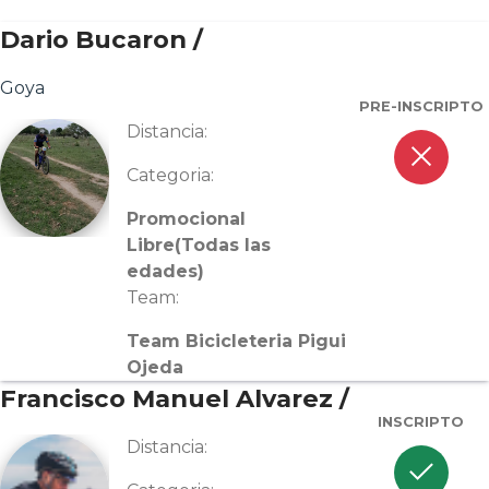
Dario Bucaron /
Goya
PRE-INSCRIPTO
Distancia:
close
Categoria:
Promocional
Libre(Todas las
edades)
Team:
Team Bicicleteria Pigui
Ojeda
Francisco Manuel Alvarez /
INSCRIPTO
Distancia:
check