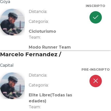
Goya
INSCRIPTO
Distancia:
check
Categoria:
Cicloturismo
Team:
Modo Runner Team
Marcelo Fernandez /
Capital
PRE-INSCRIPTO
Distancia:
close
Categoria:
Elite Libre(Todas las
edades)
Team: