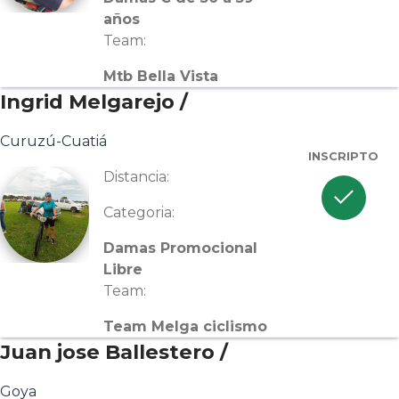
años
Team:
Mtb Bella Vista
Ingrid Melgarejo /
Curuzú-Cuatiá
INSCRIPTO
Distancia:
check
Categoria:
Damas Promocional
Libre
Team:
Team Melga ciclismo
Juan jose Ballestero /
Goya