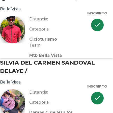
Bella Vista
INSCRIPTO
Distancia:
check
Categoria:
Cicloturismo
Team:
Mtb Bella Vista
SILVIA DEL CARMEN SANDOVAL
DELAYE /
Bella Vista
INSCRIPTO
Distancia:
check
Categoria:
Damas C de 50 a 59