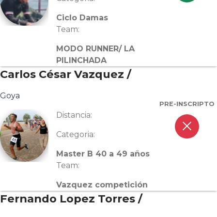
Ciclo Damas
Team:
MODO RUNNER/ LA
PILINCHADA
Carlos César Vazquez /
Goya
PRE-INSCRIPTO
Distancia:
close
Categoria:
Master B 40 a 49 años
Team:
Vazquez competición
Fernando Lopez Torres /