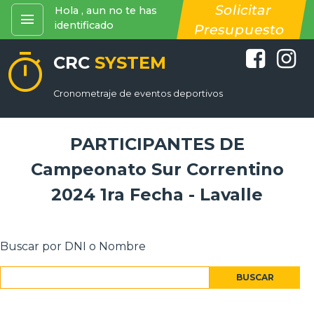
Solicitar
Hola , aun no te has
menu
identificado
Presupuesto
timer
CRC
SYSTEM
Cronometraje de eventos deportivos
PARTICIPANTES DE
Campeonato Sur Correntino
2024 1ra Fecha - Lavalle
Buscar por DNI o Nombre
BUSCAR