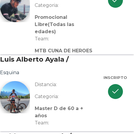
check
Categoria:
Promocional
Libre(Todas las
edades)
Team:
MTB CUNA DE HEROES
Luis Alberto Ayala /
Esquina
INSCRIPTO
Distancia:
check
Categoria:
Master D de 60 a +
años
Team: