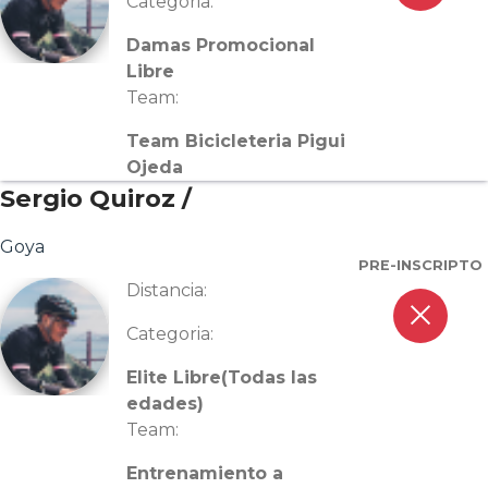
Categoria:
Damas Promocional
Libre
Team:
Team Bicicleteria Pigui
Ojeda
Sergio Quiroz /
Goya
PRE-INSCRIPTO
Distancia:
close
Categoria:
Elite Libre(Todas las
edades)
Team:
Entrenamiento a