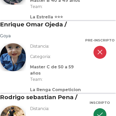
Master B 40 a 49 años
Team:
La Estrella ⭐⭐⭐
Enrique Omar Ojeda /
Goya
PRE-INSCRIPTO
Distancia:
close
Categoria:
Master C de 50 a 59
años
Team:
La Renga Competicion
Rodrigo sebastian Pena /
INSCRIPTO
Distancia:
check