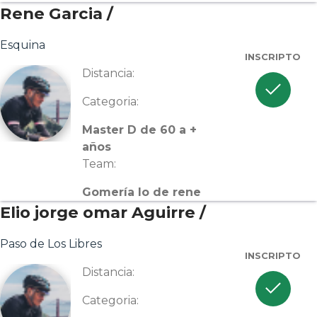
Rene Garcia /
Esquina
INSCRIPTO
Distancia:
check
Categoria:
Master D de 60 a +
años
Team:
Gomería lo de rene
Elio jorge omar Aguirre /
Paso de Los Libres
INSCRIPTO
Distancia:
check
Categoria: