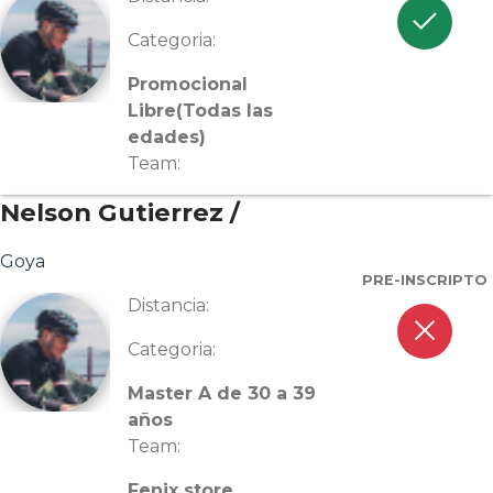
check
Categoria:
Promocional
Libre(Todas las
edades)
Team:
Nelson Gutierrez /
Goya
PRE-INSCRIPTO
Distancia:
close
Categoria:
Master A de 30 a 39
años
Team:
Fenix store