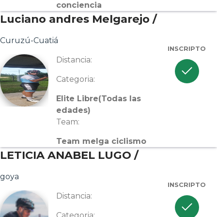
conciencia
Luciano andres Melgarejo /
Curuzú-Cuatiá
INSCRIPTO
Distancia:
check
Categoria:
Elite Libre(Todas las
edades)
Team:
Team melga ciclismo
LETICIA ANABEL LUGO /
goya
INSCRIPTO
Distancia:
check
Categoria: