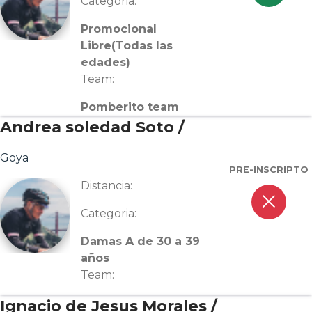
Categoria:
Promocional
Libre(Todas las
edades)
Team:
Pomberito team
Andrea soledad Soto /
Goya
PRE-INSCRIPTO
Distancia:
close
Categoria:
Damas A de 30 a 39
años
Team:
Ignacio de Jesus Morales /