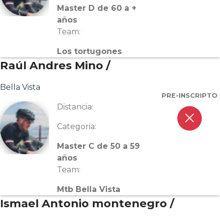
Master D de 60 a +
años
Team:
Los tortugones
Raúl Andres Mino /
Bella Vista
PRE-INSCRIPTO
Distancia:
close
Categoria:
Master C de 50 a 59
años
Team:
Mtb Bella Vista
Ismael Antonio montenegro /