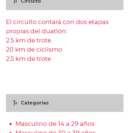
fork_right
Circuito
El circuito contará con dos etapas
propias del duatlón:
2.5 km de trote
20 km de ciclismo
2.5 km de trote
fork_right
Categorias
Masculino de 14 a 29 años
Masculino de 30 a 39 años