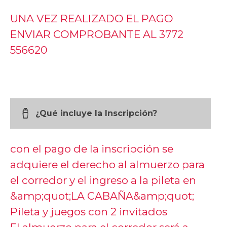
UNA VEZ REALIZADO EL PAGO
ENVIAR COMPROBANTE AL 3772
556620
water_bottle
¿Qué incluye la Inscripción?
con el pago de la inscripción se
adquiere el derecho al almuerzo para
el corredor y el ingreso a la pileta en
&amp;quot;LA CABAÑA&amp;quot;
Pileta y juegos con 2 invitados