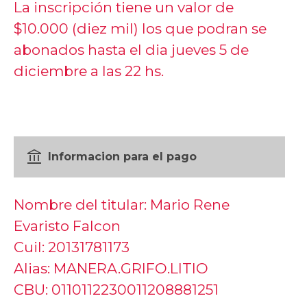
La inscripción tiene un valor de
$10.000 (diez mil) los que podran se
abonados hasta el dia jueves 5 de
diciembre a las 22 hs.
account_balance
Informacion para el pago
Nombre del titular: Mario Rene
Evaristo Falcon
Cuil: 20131781173
Alias: MANERA.GRIFO.LITIO
CBU: 0110112230011208881251