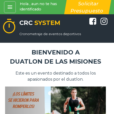
Solicitar
Hola , aun no te has
menu
identificado
Presupuesto
timer
CRC
SYSTEM
Cronometraje de eventos deportivos
BIENVENIDO A
DUATLON DE LAS MISIONES
Este es un evento destinado a todos los
apasionados por el duatlon.
...