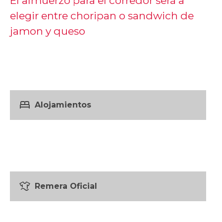
El almuerzo para el corredor será a
elegir entre choripan o sandwich de
jamon y queso
bed
Alojamientos
laundry
Remera Oficial