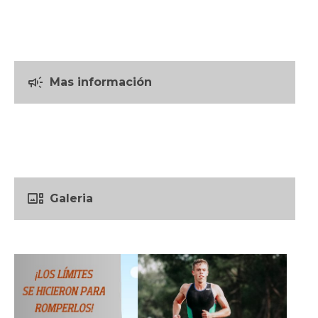
campaign
Mas información
gallery_thumbnail
Galeria