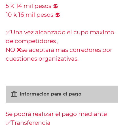
5 K 14 mil pesos 💲
10 k 16 mil pesos 💲
✅Una vez alcanzado el cupo maximo
de competidores ,
NO ❌se aceptará mas corredores por
cuestiones organizativas.
account_balance
Informacion para el pago
Se podrá realizar el pago mediante
✅Transferencia