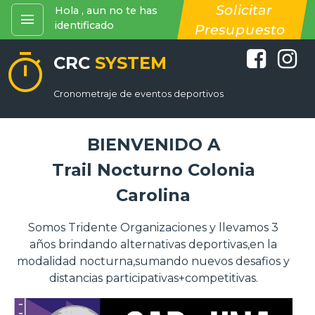
Solicitar
Hola , aun no te has
menu
identificado
Presupuesto
timer
CRC
SYSTEM
Cronometraje de eventos deportivos
BIENVENIDO A
Trail Nocturno Colonia
Carolina
Somos Tridente Organizaciones y llevamos 3
años brindando alternativas deportivas,en la
modalidad nocturna,sumando nuevos desafios y
distancias participativas+competitivas.