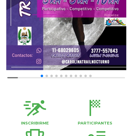
sprint
sports_score
INSCRIBIRME
PARTICIPANTES