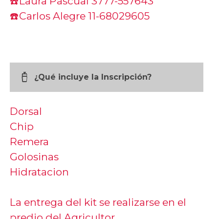
☎️Laura Pascual 3777-557643
☎️Carlos Alegre 11-68029605
water_bottle
¿Qué incluye la Inscripción?
Dorsal
Chip
Remera
Golosinas
Hidratacion
La entrega del kit se realizarse en el
predio del Agricultor