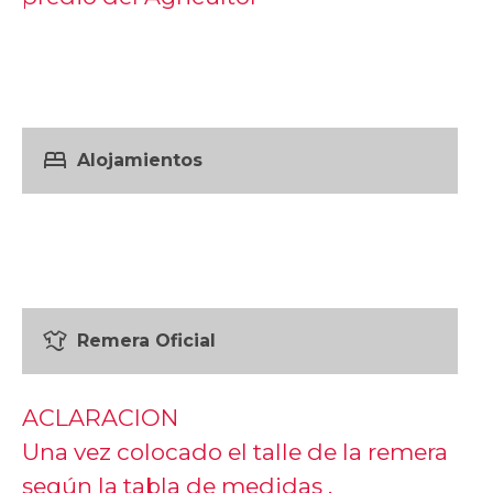
bed
Alojamientos
laundry
Remera Oficial
ACLARACION
Una vez colocado el talle de la remera
según la tabla de medidas .