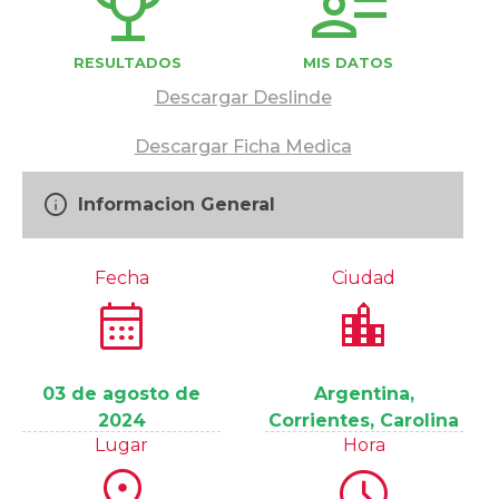
trophy
user_attributes
RESULTADOS
MIS DATOS
Descargar Deslinde
Descargar Ficha Medica
info
Informacion General
Fecha
Ciudad
calendar_month
location_city
03 de agosto de
Argentina,
2024
Corrientes, Carolina
Lugar
Hora
location_on
schedule