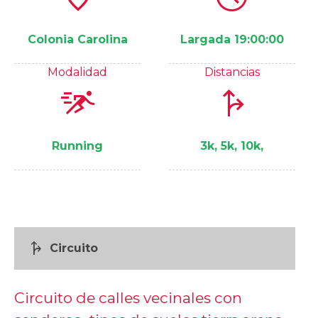
Colonia Carolina
Largada 19:00:00
Modalidad
Distancias
sprint
fork_right
Running
3k, 5k, 10k,
fork_right
Circuito
Circuito de calles vecinales con