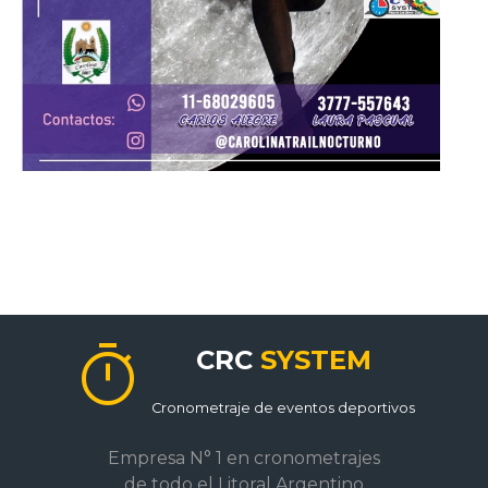
timer
CRC
SYSTEM
Cronometraje de eventos deportivos
Empresa N° 1 en cronometrajes
de todo el Litoral Argentino