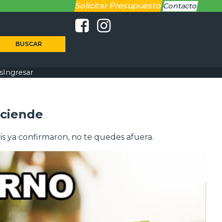
Solicitar Presupuesto
Contacto
BUSCAR
s
Ingresar
nciende
ais ya confirmaron, no te quedes afuera.
...