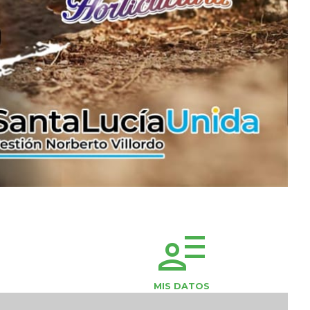
user_attributes
MIS DATOS