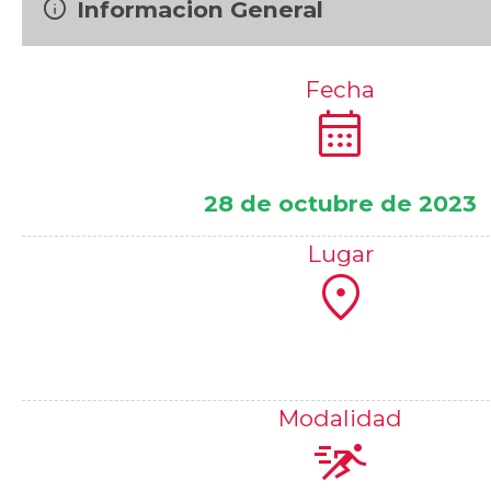
info
Informacion General
Fecha
calendar_month
28 de octubre de 2023
Lugar
location_on
Modalidad
sprint