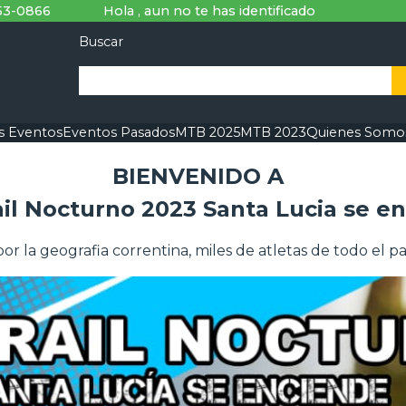
53-0866
Hola , aun no te has identificado
Buscar
s Eventos
Eventos Pasados
MTB 2025
MTB 2023
Quienes Somo
BIENVENIDO A
il Nocturno 2023 Santa Lucia se e
or la geografia correntina, miles de atletas de todo el p