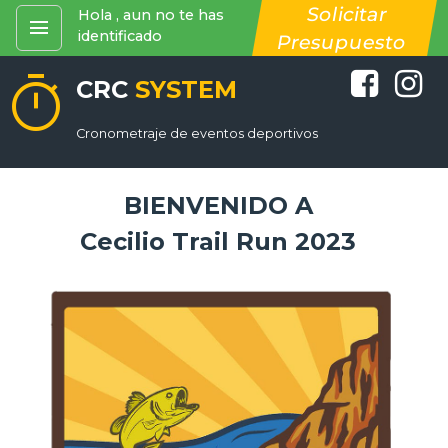
Solicitar
Hola , aun no te has
menu
identificado
Presupuesto
timer
CRC
SYSTEM
Cronometraje de eventos deportivos
BIENVENIDO A
Cecilio Trail Run 2023
...