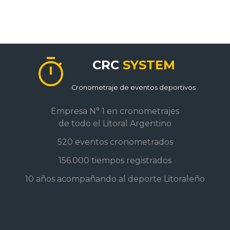
timer
CRC
SYSTEM
Cronometraje de eventos deportivos
Empresa N° 1 en cronometrajes
de todo el Litoral Argentino
520 eventos cronometrados
156.000 tiempos registrados
10 años acompañando al deporte Litoraleño