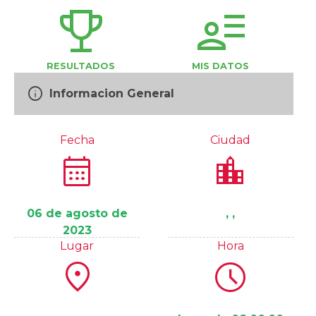
trophy
user_attributes
RESULTADOS
MIS DATOS
info
Informacion General
Fecha
Ciudad
calendar_month
location_city
06 de agosto de
, ,
2023
Lugar
Hora
location_on
schedule