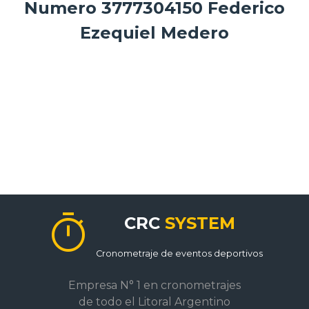
Numero 3777304150 Federico
Ezequiel Medero
timer
CRC
SYSTEM
Cronometraje de eventos deportivos
Empresa N° 1 en cronometrajes
de todo el Litoral Argentino