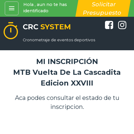
Solicitar
Hola , aun no te has
menu
identificado
Presupuesto
timer
CRC
SYSTEM
Cronometraje de eventos deportivos
MI INSCRIPCIÓN
MTB Vuelta De La Cascadita
Edicion XXVIII
Aca podes consultar el estado de tu
inscripcion.