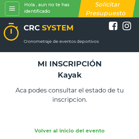
Solicitar
Hola , aun no te has
menu
identificado
Presupuesto
timer
CRC
SYSTEM
Cronometraje de eventos deportivos
MI INSCRIPCIÓN
Kayak
Aca podes consultar el estado de tu
inscripcion.
Volver al inicio del evento